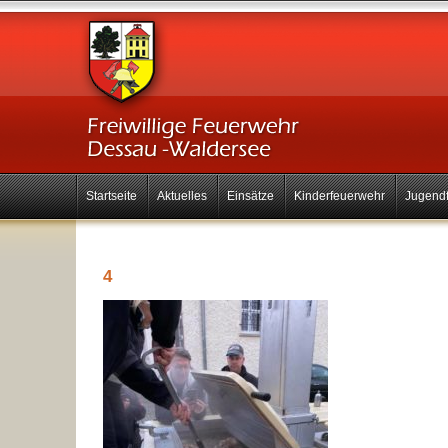
Startseite
Aktuelles
Einsätze
Kinderfeuerwehr
Jugend
4